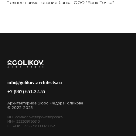
Полное наименование банка: ООО "Банк Точка"
info@golikov-architects.ru
+7 (967) 651-22-55
Архитектурное Бюро Федора Голикова
© 2022-2025
ИП Голиков Федор Федорович
ИНН 232309750310
ОГРНИП 322237500020952