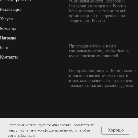
*Социальные сети Facebook и
Instagram запрещены в России.
Реализация
Meta признана экстремистской
организацией и запрещена на
Услуги
территории России.
Команда
Награды
Присоединяйтесь к нам в
Блог
социальных сетях, чтобы быть в
курсе последних новостей.
Контакты
Все права защищены. Копирование
и воспроизведение текстовых и
иных материалов сайта разрешено
только с согласия правообладателя.
Этот сайт использует файлы cookie. Посмотрите
Хорошо
нашу Политику конфиденциальности, чтобы
узнать больше.