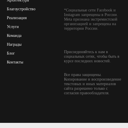
Архитектура
Благоустройство
*Социальные сети Facebook и
Instagram запрещены в России.
Реализация
Meta признана экстремистской
организацией и запрещена на
Услуги
территории России.
Команда
Награды
Присоединяйтесь к нам в
Блог
социальных сетях, чтобы быть в
курсе последних новостей.
Контакты
Все права защищены.
Копирование и воспроизведение
текстовых и иных материалов
сайта разрешено только с
согласия правообладателя.